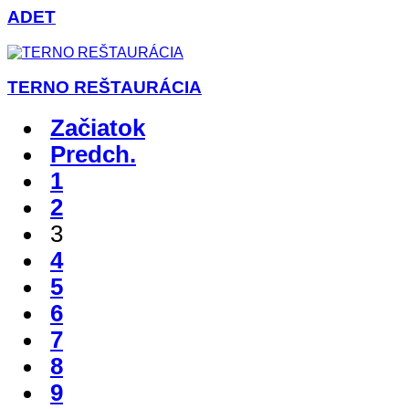
ADET
TERNO REŠTAURÁCIA
Začiatok
Predch.
1
2
3
4
5
6
7
8
9