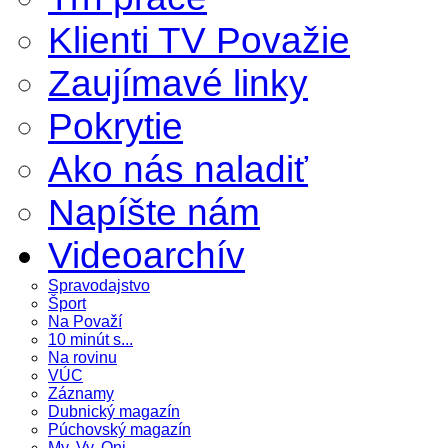
Klienti TV Považie
Zaujímavé linky
Pokrytie
Ako nás naladiť
Napíšte nám
Videoarchív
Spravodajstvo
Šport
Na Považí
10 minút s...
Na rovinu
VÚC
Záznamy
Dubnický magazín
Púchovský magazín
My, Vy, Oni