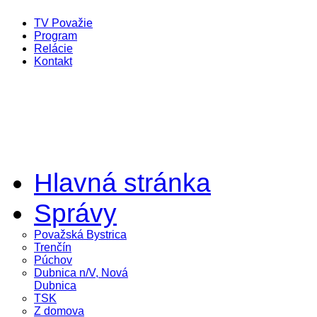
TV Považie
Program
Relácie
Kontakt
Hlavná stránka
Správy
Považská Bystrica
Trenčín
Púchov
Dubnica n/V, Nová
Dubnica
TSK
Z domova